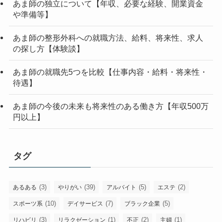
あま師の独立について【年収、必要な経験、開業資金
や準備等】
あま師の整形外科への就職方法、給料、将来性、求人
の探し方【体験談】
あま師の就職先5つを比較【仕事内容・給料・将来性・
待遇】
あま師の今後の未来も将来性のある働き方【年収500万
円以上】
タグ
(3)
(39)
(5)
(2)
あるある
やりがい
アルバイト
エステ
(10)
(7)
(5)
スポーツ系
デイサービス
ブラック企業
(3)
(1)
(2)
(1)
リハビリ
リラクゼーション
不正
主婦