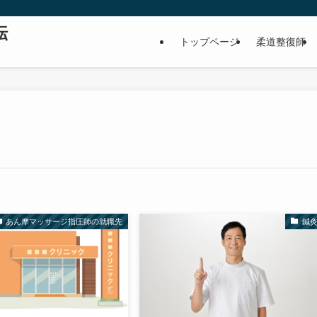
転
トップページ
柔道整復師
あん摩マッサージ指圧師の就職先
鍼