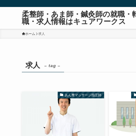
柔整師・あま師・鍼灸師の就職・
職・求人情報はキュアワークス
ホーム
求人
求人
– tag –
あん摩マッサージ指圧師